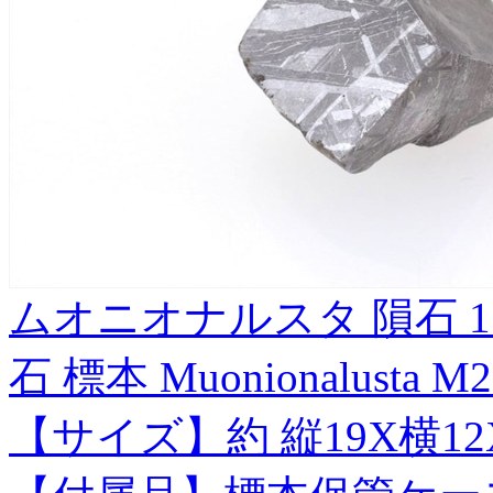
ムオニオナルスタ 隕石 1
石 標本 Muonionalusta M2
【サイズ】約 縦19X横12X