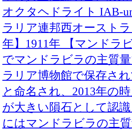
オクタヘドライト IAB-u
ラリア連邦西オーストラ
年】1911年 【マンドラ
でマンドラビラの主質量で
ラリア博物館で保存されてい
と命名され、2013年の
が大きい隕石として認識さ
にはマンドラビラの主質量