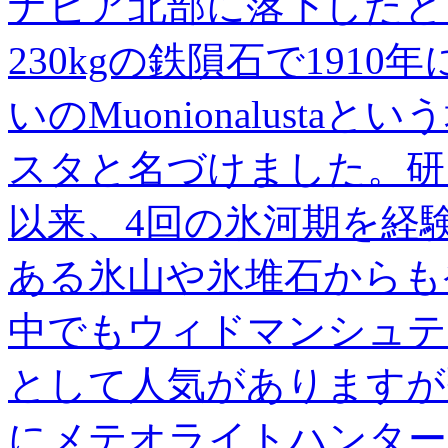
ナビア北部に落下したと
230kgの鉄隕石で1910
いのMuonionalust
スタと名づけました。研
以来、4回の氷河期を経
ある氷山や氷堆石からも
中でもウィドマンシュテ
として人気がありますが
にメテオライトハンター