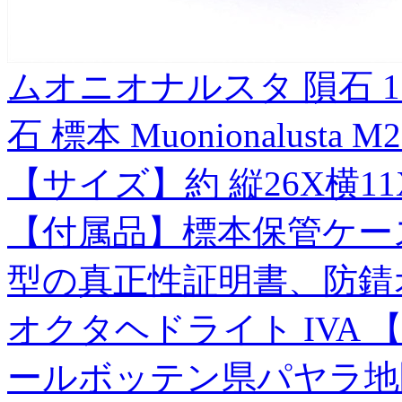
ムオニオナルスタ 隕石 1
石 標本 Muonionalusta M2
【サイズ】約 縦26X横11X
【付属品】標本保管ケー
型の真正性証明書、防錆オ
オクタヘドライト IVA
ールボッテン県パヤラ地区