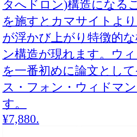
タへドロン)構造になる
を施すとカマサイトより
が浮かび上がり特徴的な
ン構造が現れます。ウィ
を一番初めに論文として
ス・フォン・ウィドマン
す。
¥7,880
.