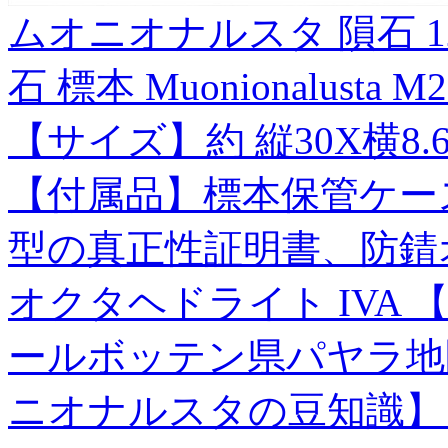
ムオニオナルスタ 隕石 1
石 標本 Muonionalusta M2
【サイズ】約 縦30X横8.6
【付属品】標本保管ケー
型の真正性証明書、防錆オ
オクタヘドライト IVA
ールボッテン県パヤラ地区
ニオナルスタの豆知識】 