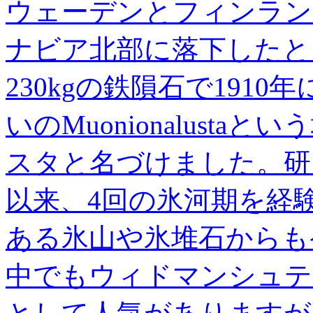
ウェーデンとフィンラン
ナビア北部に落下したと
230kgの鉄隕石で1910
いのMuonionalust
スタと名づけました。研
以来、4回の氷河期を経
ある氷山や氷堆石からも
中でもウィドマンシュテ