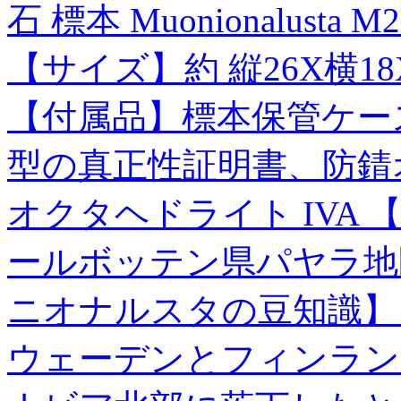
石 標本 Muonionalusta M2
【サイズ】約 縦26X横18X
【付属品】標本保管ケー
型の真正性証明書、防錆オ
オクタヘドライト IVA
ールボッテン県パヤラ地区
ニオナルスタの豆知識】 
ウェーデンとフィンラン