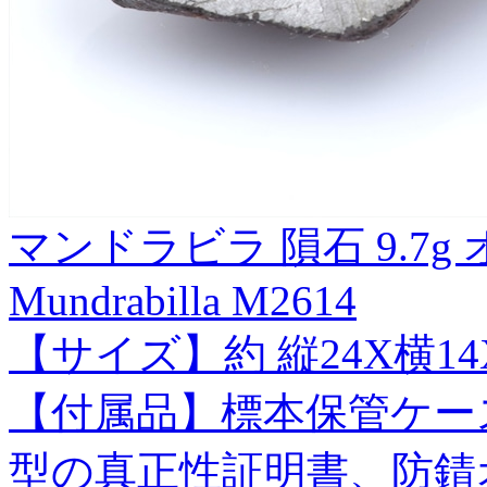
マンドラビラ 隕石 9.7
Mundrabilla M2614
【サイズ】約 縦24X横14X
【付属品】標本保管ケー
型の真正性証明書、防錆オ