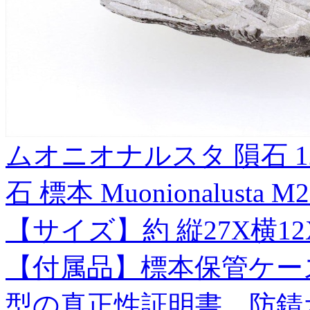
ムオニオナルスタ 隕石 1
石 標本 Muonionalusta M2
【サイズ】約 縦27X横12X
【付属品】標本保管ケー
型の真正性証明書、防錆オ