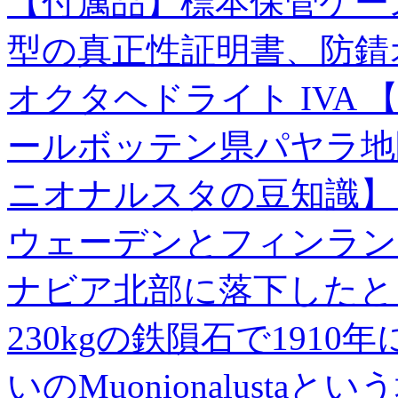
【付属品】標本保管ケー
型の真正性証明書、防錆オ
オクタヘドライト IVA
ールボッテン県パヤラ地区
ニオナルスタの豆知識】 
ウェーデンとフィンラン
ナビア北部に落下したと
230kgの鉄隕石で1910
いのMuonionalust