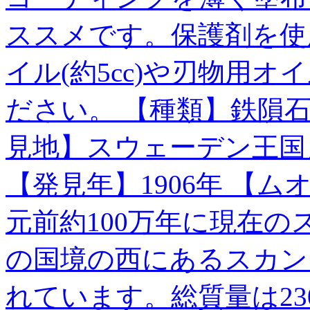
ススメです。保護剤を使
イル(約5cc)や刃物用
ださい。 【種類】鉄隕石 
見地】スウェーデン王国
【発見年】1906年 【
元前約100万年に現在
の国境の西にあるスカン
れています。総質量は230