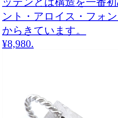
ッテンとは構造を一番初
ント・アロイス・フォン
からきています。
¥8,980
.