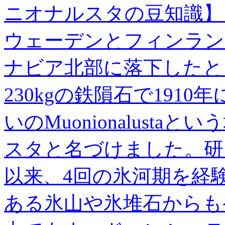
ニオナルスタの豆知識】 
ウェーデンとフィンラン
ナビア北部に落下したと
230kgの鉄隕石で1910
いのMuonionalust
スタと名づけました。研
以来、4回の氷河期を経
ある氷山や氷堆石からも