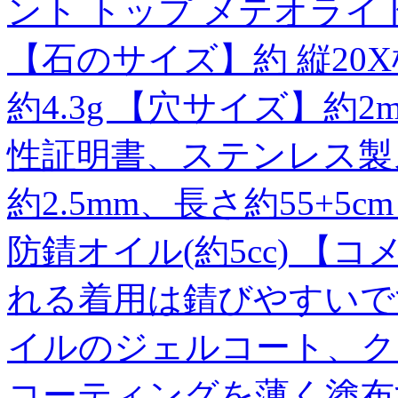
ント トップ メテオライト Muo
【石のサイズ】約 縦20X横
約4.3g 【穴サイズ】約
性証明書、ステンレス製
約2.5mm、長さ約55+
防錆オイル(約5cc) 
れる着用は錆びやすいで
イルのジェルコート、ク
コーティングを薄く塗布