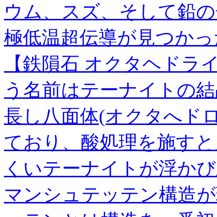
ウム、スズ、そして鉛の
極低温超伝導が見つかっ
【鉄隕石 オクタヘドラ
う名前はテーナイトの結
長し八面体(オクタへド
ており、酸処理を施すと
くいテーナイトが浮かび
マンシュテッテン構造が