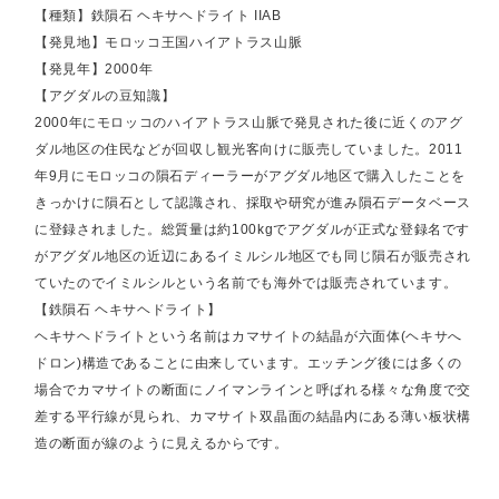
【種類】鉄隕石 ヘキサヘドライト IIAB
【発見地】モロッコ王国ハイアトラス山脈
【発見年】2000年
【アグダルの豆知識】
2000年にモロッコのハイアトラス山脈で発見された後に近くのアグ
ダル地区の住民などが回収し観光客向けに販売していました。2011
年9月にモロッコの隕石ディーラーがアグダル地区で購入したことを
きっかけに隕石として認識され、採取や研究が進み隕石データベース
に登録されました。総質量は約100kgでアグダルが正式な登録名です
がアグダル地区の近辺にあるイミルシル地区でも同じ隕石が販売され
ていたのでイミルシルという名前でも海外では販売されています。
【鉄隕石 ヘキサヘドライト】
ヘキサヘドライトという名前はカマサイトの結晶が六面体(ヘキサへ
ドロン)構造であることに由来しています。エッチング後には多くの
場合でカマサイトの断面にノイマンラインと呼ばれる様々な角度で交
差する平行線が見られ、カマサイト双晶面の結晶内にある薄い板状構
造の断面が線のように見えるからです。