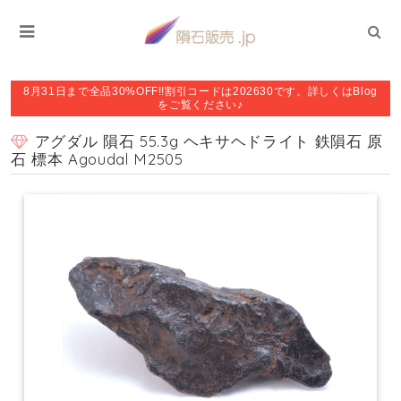
8月31日まで全品30%OFF!!割引コードは202630です。詳しくはBlog
をご覧ください♪
アグダル 隕石 55.3g ヘキサヘドライト 鉄隕石 原
石 標本 Agoudal M2505