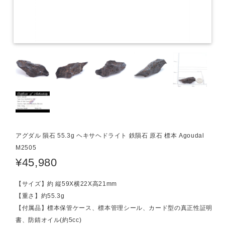
アグダル 隕石 55.3g ヘキサヘドライト 鉄隕石 原石 標本 Agoudal
M2505
¥45,980
【サイズ】約 縦59X横22X高21mm
【重さ】約55.3g
【付属品】標本保管ケース、標本管理シール、カード型の真正性証明
書、防錆オイル(約5cc)