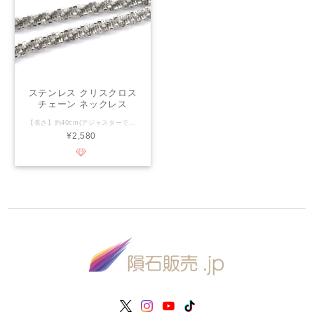
ステンレス クリスクロス
チェーン ネックレス
40cm 2.5mm
【長さ】約40cm(アジャスターで約45cmまで調整が可能) 【太さ(幅)】約2.5mm 【素材】ステンレス(SUS430、フェライト系ステンレス鋼) 【SUS430の豆知識】 鉄に約18%のクロムを合金したものでステンレスの正式名称はSteel Use Stainless(鋼、使う、汚れが少ない)と言います。様々な用途に使われるステンレスですが、その中でもSUS430は磁性があり鉄や真鍮、メッキを施したネックレスよりも汗に強い、変色しにくい、錆びに強い、金属アレルギーを起こしにくいという特徴があります。鉛・カドミウム・ニッケルフリーですがサージカルステンレス(SUS316L)ではありませんのでご注意下さい。 【金属アレルギーの起こりにくい順】 ・純チタン、ニオブ、タンタル→純金(24K)や純プラチナ(Pt1000)→22KやPt950→18KやPt900、サージカルステンレス(SUS316L)→シルバー925や14K、一般的なステンレス(SUS430など)→鉄や銅、真鍮や亜鉛、メッキが施されているものなど
¥2,580