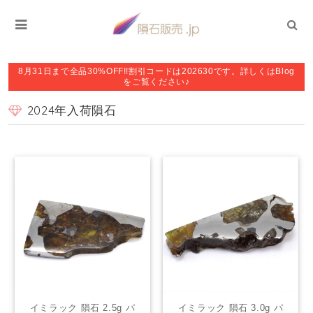
8月31日まで全品30%OFF!!割引コードは202630です。詳しくはBlog
をご覧ください♪
2024年入荷隕石
イミラック 隕石 2.5g パ
イミラック 隕石 3.0g パ