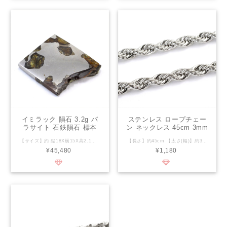
イミラック 隕石 3.2g パ
ステンレス ロープチェー
ラサイト 石鉄隕石 標本
ン ネックレス 45cm 3mm
Imilac M2415
【サイズ】約 縦18X横15X高2.1mm 【重さ】約3.2g 【付属品】標本保管ケース、標本管理シール、カード型の真正性証明書 【コメント】錆防止の樹脂コーティングあり 【種類】石鉄隕石 パラサイト 【発見地】チリ共和国アタカマ砂漠 【発見年】1822年 【イミラックの豆知識】 総質量は920kgとされており1822年にチリ北部のアタカマ砂漠で発見されました。kg単位の塊が多くのメテオライトハンターに発見され数g単位の小さな破片も数多く発見されており、イミラック隕石の標本はオリビンのきめが細かく美しいことから隕石コレクターから高く評価されています。近年ではメテオライトハンターが大型の機械を導入し落下地域の捜索を成功させましたが、世界中のコレクターに人気があるため取引価格が上昇しています。 【石鉄隕石 パラサイト】 丸みのある粗粒状のカンラン石とその間を埋める鉄-ニッケル合金から出来ておりパラサイトという名前はシベリアの山中にあるクラスノヤルスク付近で発見された隕石を研究したドイツの博物学者ペーター・ジーモン・パラス氏にちなんで1772年に名付けられました。パラサイトの鉄-ニッケル部分はオクタへドライトなのでエッチングによりウィドマンシュテッテン構造が現れトロイライトやシュライバーサイトが含まれていることが多くあります。
【長さ】約45cm 【太さ(幅)】約3mm 【素材】ステンレス(SUS430、フェライト系ステンレス鋼) 【SUS430の豆知識】 鉄に約18%のクロムを合金したものでステンレスの正式名称はSteel Use Stainless(鋼、使う、汚れが少ない)と言います。様々な用途に使われるステンレスですが、その中でもSUS430は磁性があり鉄や真鍮、メッキを施したネックレスよりも汗に強い、変色しにくい、錆びに強い、金属アレルギーを起こしにくいという特徴があります。鉛・カドミウム・ニッケルフリーですがサージカルステンレス(SUS316L)ではありませんのでご注意下さい。 【金属アレルギーの起こりにくい順】 ・純チタン、ニオブ、タンタル→純金(24K)や純プラチナ(Pt1000)→22KやPt950→18KやPt900、サージカルステンレス(SUS316L)→シルバー925や14K、一般的なステンレス(SUS430など)→鉄や銅、真鍮や亜鉛、メッキが施されているものなど
¥45,480
¥1,180