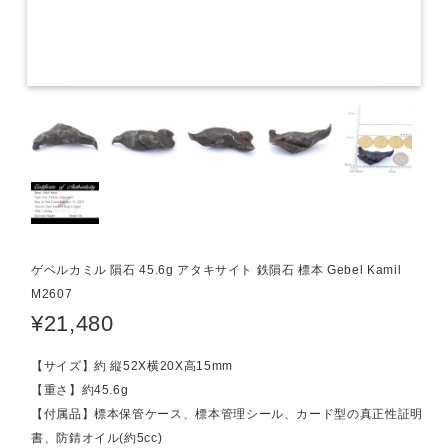
ゲベルカミル 隕石 45.6g アタキサイト 鉄隕石 標本 Gebel Kamil
M2607
¥21,480
【サイズ】約 縦52X横20X高15mm
【重さ】約45.6g
【付属品】標本保管ケース、標本管理シール、カード型の真正性証明
書、防錆オイル(約5cc)