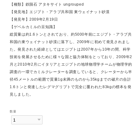
【種類】鉄隕石 アタキサイト ungrouped
【発見地】エジプト・アラブ共和国 東ウェイナット砂漠
【発見年】2009年2月19日
【ゲベルカミルの豆知識】
総質量は約1.6トンとされており、約5000年前にエジプト・アラブ共
和国の東ウェイナット砂漠に落下し、2009年に初めて発見されまし
た。発見された経緯としてはエジプトは2007年から10年の間、科学
技術を発展させるために様々な国と協力体制をとっており、2009年2
月と2010年2月にイタリアとエジプトの地球物理学チームが物理学的
調査の一環でカミルクレーターを調査していると、クレーターから半
径45メートルの範囲で質量1g未満のものから35kgまでの破片の合計
1.6トンと発達したレグマグリプトで完全に覆われた83kgの標本を発
見しました。
数量