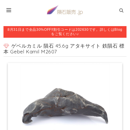
8月31日まで全品30%OFF!!割引コードは202630です。詳しくはBlog
をご覧ください♪
ゲベルカミル 隕石 45.6g アタキサイト 鉄隕石 標
本 Gebel Kamil M2607