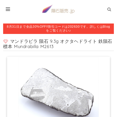
8月31日まで全品30%OFF!!割引コードは202630です。詳しくはBlog
をご覧ください♪
マンドラビラ 隕石 9.3g オクタヘドライト 鉄隕石
標本 Mundrabilla M2613