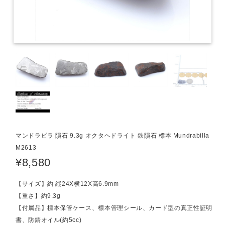
マンドラビラ 隕石 9.3g オクタヘドライト 鉄隕石 標本 Mundrabilla
M2613
¥8,580
【サイズ】約 縦24X横12X高6.9mm
【重さ】約9.3g
【付属品】標本保管ケース、標本管理シール、カード型の真正性証明
書、防錆オイル(約5cc)