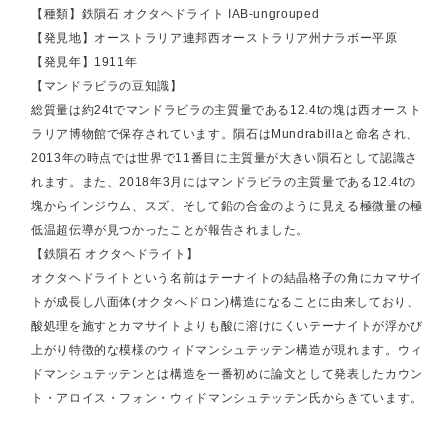
【種類】鉄隕石 オクタヘドライト IAB-ungrouped
【発見地】オーストラリア連邦西オーストラリア州ナラボー平原
【発見年】1911年
【マンドラビラの豆知識】
総質量は約24tでマンドラビラの主質量である12.4tの塊は西オースト
ラリア博物館で保存されています。隕石はMundrabillaと命名され、
2013年の時点では世界で11番目に主質量が大きい隕石として認識さ
れます。また、2018年3月にはマンドラビラの主質量である12.4tの
塊からインジウム、スズ、そして鉛の合金のように見える極微量の極
低温超伝導が見つかったことが報告されました。
【鉄隕石 オクタヘドライト】
オクタヘドライトという名前はテーナイトの結晶格子の角にカマサイ
トが成長し八面体(オクタへドロン)構造になることに由来しており、
酸処理を施すとカマサイトよりも酸に溶けにくいテーナイトが浮かび
上がり特徴的な模様のウィドマンシュテッテン構造が現れます。ウィ
ドマンシュテッテンとは構造を一番初めに論文として発表したカウン
ト・アロイス・フォン・ウィドマンシュテッテン氏からきています。