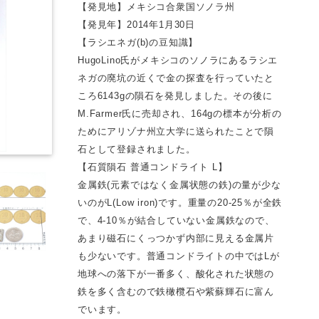
【発見地】メキシコ合衆国ソノラ州
【発見年】2014年1月30日
【ラシエネガ(b)の豆知識】
HugoLino氏がメキシコのソノラにあるラシエ
ネガの廃坑の近くで金の探査を行っていたと
ころ6143gの隕石を発見しました。その後に
M.Farmer氏に売却され、164gの標本が分析の
ためにアリゾナ州立大学に送られたことで隕
石として登録されました。
【石質隕石 普通コンドライト L】
金属鉄(元素ではなく金属状態の鉄)の量が少な
いのがL(Low iron)です。重量の20-25％が全鉄
で、4-10％が結合していない金属鉄なので、
あまり磁石にくっつかず内部に見える金属片
も少ないです。普通コンドライトの中ではLが
地球への落下が一番多く、酸化された状態の
鉄を多く含むので鉄橄欖石や紫蘇輝石に富ん
でいます。