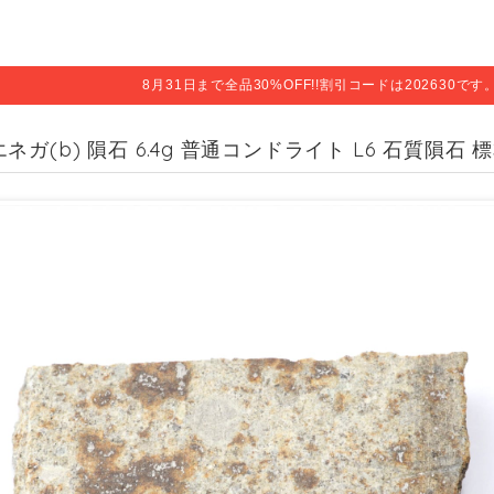
8月31日まで全品30%OFF!!割引コードは202630で
ガ(b) 隕石 6.4g 普通コンドライト L6 石質隕石 標本 L