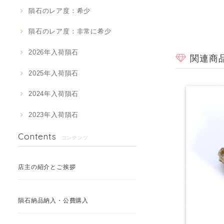
隕石のレア度：希少
隕石のレア度：非常に希少
2026年入荷隕石
関連商
2025年入荷隕石
2024年入荷隕石
2023年入荷隕石
Contents
コンテンツ
店主の紹介とご挨拶
隕石納品納入・公費購入