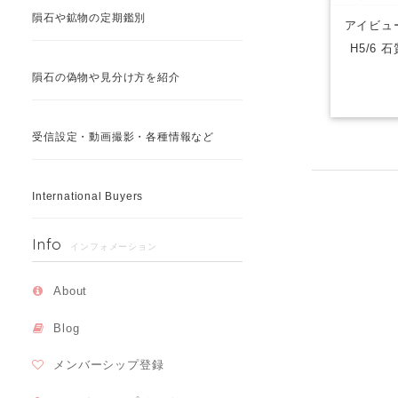
隕石や鉱物の定期鑑別
アイビュー
H5/6 
隕石の偽物や見分け方を紹介
受信設定・動画撮影・各種情報など
International Buyers
Info
インフォメーション
About
Blog
メンバーシップ登録