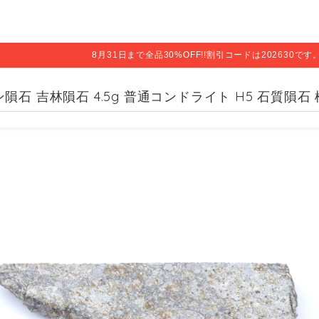
8月31日まで全品30%OFF!!割引コードは202630で
隕石 吉林隕石 4.5g 普通コンドライト H5 石質隕石 標本 