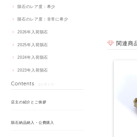
隕石のレア度：希少
隕石のレア度：非常に希少
2026年入荷隕石
関連商
2025年入荷隕石
2024年入荷隕石
2023年入荷隕石
Contents
コンテンツ
店主の紹介とご挨拶
隕石納品納入・公費購入