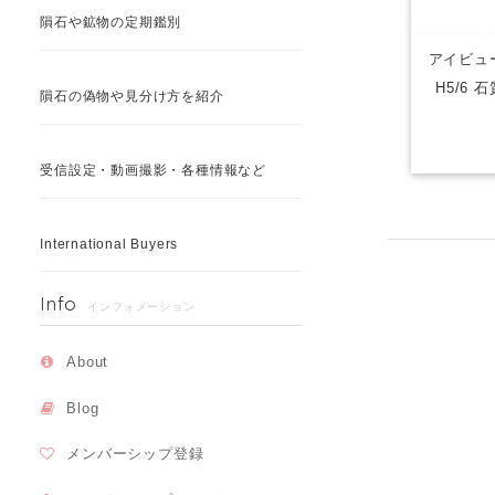
隕石や鉱物の定期鑑別
アイビュー
H5/6 
隕石の偽物や見分け方を紹介
受信設定・動画撮影・各種情報など
International Buyers
Info
インフォメーション
About
Blog
メンバーシップ登録