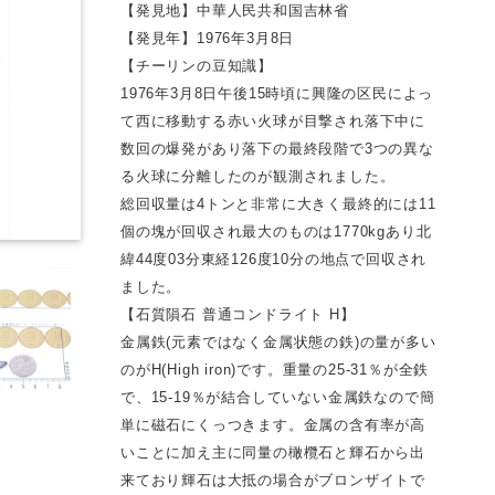
【発見地】中華人民共和国吉林省
【発見年】1976年3月8日
【チーリンの豆知識】
1976年3月8日午後15時頃に興隆の区民によっ
て西に移動する赤い火球が目撃され落下中に
数回の爆発があり落下の最終段階で3つの異な
る火球に分離したのが観測されました。
総回収量は4トンと非常に大きく最終的には11
個の塊が回収され最大のものは1770kgあり北
緯44度03分東経126度10分の地点で回収され
ました。
【石質隕石 普通コンドライト H】
金属鉄(元素ではなく金属状態の鉄)の量が多い
のがH(High iron)です。重量の25-31％が全鉄
で、15-19％が結合していない金属鉄なので簡
単に磁石にくっつきます。金属の含有率が高
いことに加え主に同量の橄欖石と輝石から出
来ており輝石は大抵の場合がブロンザイトで