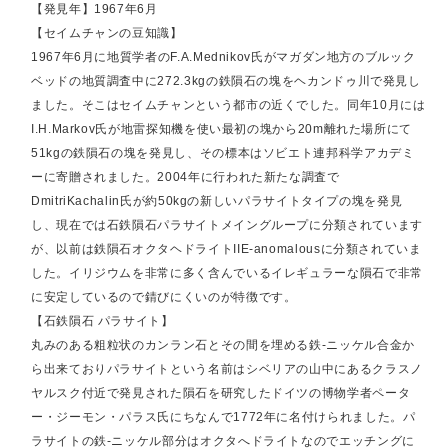
【発見年】1967年6月
【セイムチャンの豆知識】
1967年6月に地質学者のF.A.Mednikov氏がマガダン地方のブルック
ベッドの地質調査中に272.3kgの鉄隕石の塊をヘカンドゥ川で発見し
ました。そこはセイムチャンという都市の近くでした。同年10月には
I.H.Markov氏が地雷探知機を使い最初の塊から20m離れた場所にて
51kgの鉄隕石の塊を発見し、その標本はソビエト連邦科学アカデミ
ーに寄贈されました。2004年に行われた新たな調査で
DmitriKachalin氏が約50kgの新しいパラサイトタイプの塊を発見
し、現在では石鉄隕石パラサイトメイングループに分類されています
が、以前は鉄隕石オクタヘドライトIIE-anomalousに分類されていま
した。イリジウムを非常に多く含んでいるイレギュラーな隕石で非常
に安定しているので錆びにくいのが特徴です。
【石鉄隕石 パラサイト】
丸みのある粗粒状のカンラン石とその間を埋める鉄-ニッケル合金か
ら出来ておりパラサイトという名前はシベリアの山中にあるクラスノ
ヤルスク付近で発見された隕石を研究したドイツの博物学者ペータ
ー・ジーモン・パラス氏にちなんで1772年に名付けられました。パ
ラサイトの鉄-ニッケル部分はオクタへドライトなのでエッチングに