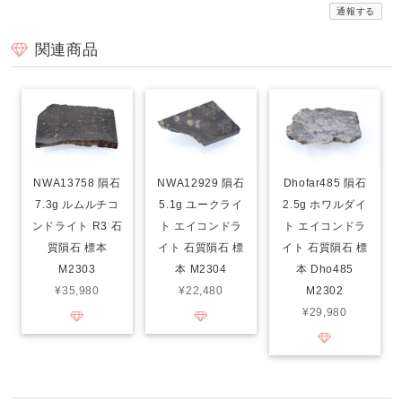
通報する
関連商品
NWA13758 隕石
NWA12929 隕石
Dhofar485 隕石
7.3g ルムルチコ
5.1g ユークライ
2.5g ホワルダイ
ンドライト R3 石
ト エイコンドラ
ト エイコンドラ
質隕石 標本
イト 石質隕石 標
イト 石質隕石 標
M2303
本 M2304
本 Dho485
¥35,980
¥22,480
M2302
¥29,980