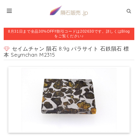
8月31日まで全品30%OFF!!割引コードは202630です。詳しくはBlog
をご覧ください♪
セイムチャン 隕石 8.9g パラサイト 石鉄隕石 標
本 Seymchan M2315