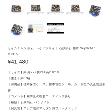
セイムチャン 隕石 8.9g パラサイト 石鉄隕石 標本 Seymchan
M2315
¥41,480
【サイズ】約 縦27X横24X高2.8mm
【重さ】約8.9g
【付属品】標本保管ケース、標本管理シール、カード型の真正性証明
書
【コメント】錆防止の樹脂コーティングあり
【種類】石鉄隕石 パラサイト
【発見地】ロシア連邦マガダン州ブルックベッド