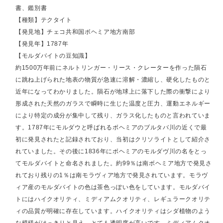
書、鑑別書
【種類】テクタイト
【発見地】チェコ共和国ボヘミア地方南部
【発見年】1787年
【モルダバイトの豆知識】
約1500万年前にネルトリンガー・リース・クレーターを作った隕石
に跳ね上げられた地表の物質が急速に溶解・濃縮し、硬化したものと
近年になってわかりました。隕石が地球上に落下した際の衝撃により
形成された天然のガラスで瞬時に生じた温度と圧力、運動エネルギー
により特定の成分が集中して残り、ガラス化したものと言われていま
す。1787年にモルダウと呼ばれるボヘミアのブルタバ川の近くで最
初に発見されたと記録されており、当初はクリソライトとして紹介さ
れていました。その後に1836年にボヘミアのモルダヴ川の名をとっ
てモルダバイトと命名されました。約99％は南ボヘミア地方で発見さ
れており残りの1％は南モラヴィア地方で発見されています。モラヴ
ィア産のモルダバイトの色は茶色っぽい色をしています。モルダバイ
トにはハイクオリティ、ミディアムクオリティ、レギュラークオリテ
ィの品質が明確に存在しています。ハイクオリティはシダ植物のよう
な模様がはっきりと見え、とても透明度が高いです。ミディアムクオ