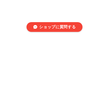
ショップに質問する
8月31日まで全品30%OFF!!割引コードは202630です。詳しくはBlog
をご覧ください♪
当店をご覧いただきありがとうございます。
当店では海外の隕石を輸入販売しています。
福岡県から送料無料で発送いたします。