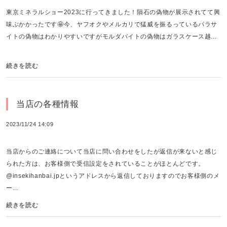
東京ミネラルショー2023に行ってきました！隕石の偽物が展示されてて興
味ぶかかったです🤩今、ヤフオクやメルカリで猛威を振るっているパラサ
イトの偽物はわかりやすいですがモルダバイトの偽物はガラスケース越...
続きを読む
当店の各種情報
2023/11/24 14:09
当店からのご連絡について当店に問い合わせをしたが返信が来ないと感じ
られた方は、お客様側で受信設定をされていることがほとんどです。
@insekihanbai.jpというアドレスから返信しておりますのでお客様側のメ
ー...
続きを読む