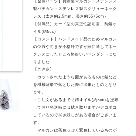
【金属パーツ】真鍮製マルカン・ステンレス
製バチカン・ステンレス製スクリューネック
レス（太さ約2.5mm、長さ約55+5cm）
【付属品】カード型の真正性証明書、防錆オ
イル(約5cc)
【コメント】ハンドメイド品のためマルカン
の位置や向きが不格好ですが紐に通してネッ
クレスにしたところ格好いいペンダントにな
りました
【ご注意】
・カットされたような面があるものは錆など
を機械研磨で落とした際に出来たものとなり
ます。
・ご注文があるまで防錆オイル(約5cc)を塗布
しており発送時には拭き取りますがデコボコ
しているので拭き残しがある場合がございま
す。
・マルカンは茶色っぽく変色しているものが