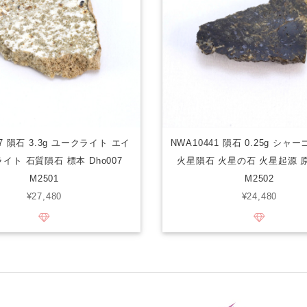
007 隕石 3.3g ユークライト エイ
NWA10441 隕石 0.25g シ
イト 石質隕石 標本 Dho007
火星隕石 火星の石 火星起源 
M2501
M2502
¥27,480
¥24,480