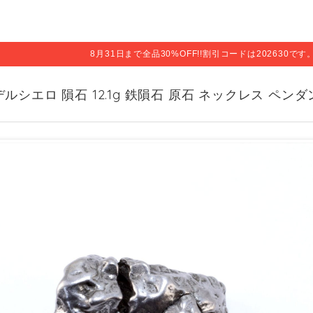
8月31日まで全品30%OFF!!割引コードは202630で
ルシエロ 隕石 12.1g 鉄隕石 原石 ネックレス ペンダント