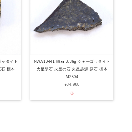
ャーゴッタイト
NWA10441 隕石 0.36g シャーゴッタイト
原石 標本
火星隕石 火星の石 火星起源 原石 標本
M2504
¥34,980