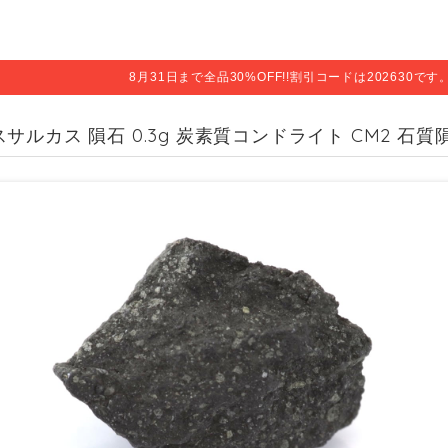
8月31日まで全品30%OFF!!割引コードは202630で
サルカス 隕石 0.3g 炭素質コンドライト CM2 石質隕石 原