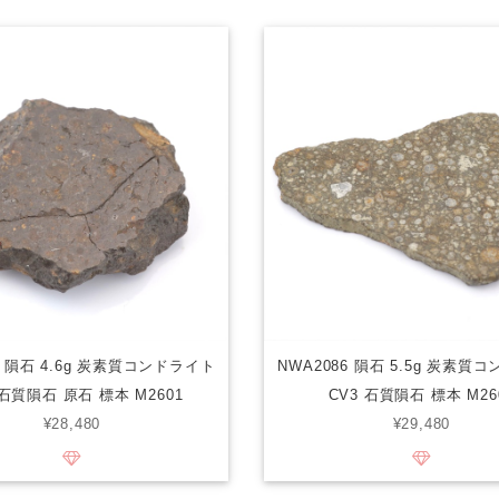
4 隕石 4.6g 炭素質コンドライト
NWA2086 隕石 5.5g 炭素質
 石質隕石 原石 標本 M2601
CV3 石質隕石 標本 M26
¥28,480
¥29,480