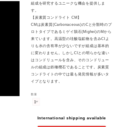
組成を研究するユニークな機会を提供しま
す。
【炭素質コンドライト CM】
CMは炭素質(Carbonaceous)のCと分類時のプ
ロトタイプであるミゲイ隕石(Mighei)のMから
来ています。高温型の珪酸塩鉱物を含みCIよ
りも水の含有率が少ないですが組成は基本的
に変わりません。しかしCIとの明らかな違い
はコンドリュールを含み、そのコンドリュー
ルの組成は鉄橄欖石であることです。炭素質
コンドライトの中では最も発見情報が多いタ
イプとなります。
数量
International shipping available