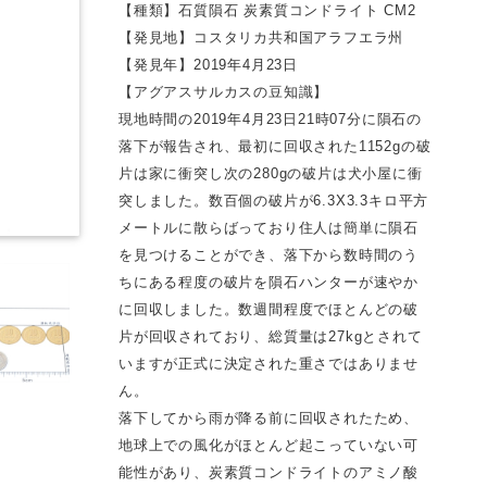
【種類】石質隕石 炭素質コンドライト CM2
【発見地】コスタリカ共和国アラフエラ州
【発見年】2019年4月23日
【アグアスサルカスの豆知識】
現地時間の2019年4月23日21時07分に隕石の
落下が報告され、最初に回収された1152gの破
片は家に衝突し次の280gの破片は犬小屋に衝
突しました。数百個の破片が6.3X3.3キロ平方
メートルに散らばっており住人は簡単に隕石
を見つけることができ、落下から数時間のう
ちにある程度の破片を隕石ハンターが速やか
に回収しました。数週間程度でほとんどの破
片が回収されており、総質量は27kgとされて
いますが正式に決定された重さではありませ
ん。
落下してから雨が降る前に回収されたため、
地球上での風化がほとんど起こっていない可
能性があり、炭素質コンドライトのアミノ酸