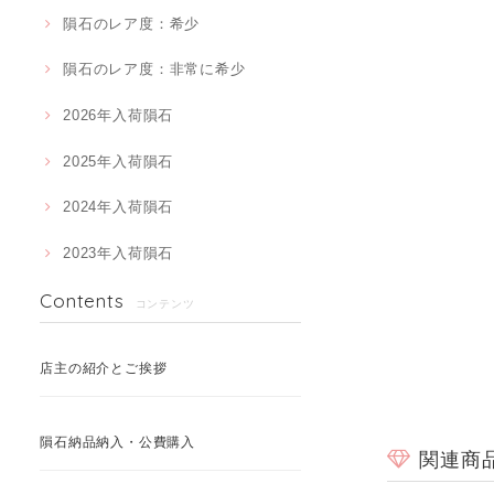
隕石のレア度：希少
隕石のレア度：非常に希少
2026年入荷隕石
2025年入荷隕石
2024年入荷隕石
2023年入荷隕石
Contents
コンテンツ
店主の紹介とご挨拶
隕石納品納入・公費購入
関連商