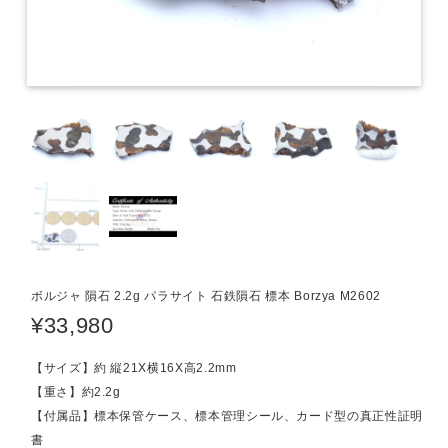
ボルジャ 隕石 2.2g パラサイト 石鉄隕石 標本 Borzya M2602
¥33,980
【サイズ】約 縦21X横16X高2.2mm
【重さ】約2.2g
【付属品】標本保管ケース、標本管理シール、カード型の真正性証明
書