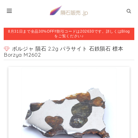
8月31日まで全品30%OFF!!割引コードは202630です。詳しくはBlog
をご覧ください♪
ボルジャ 隕石 2.2g パラサイト 石鉄隕石 標本
Borzya M2602