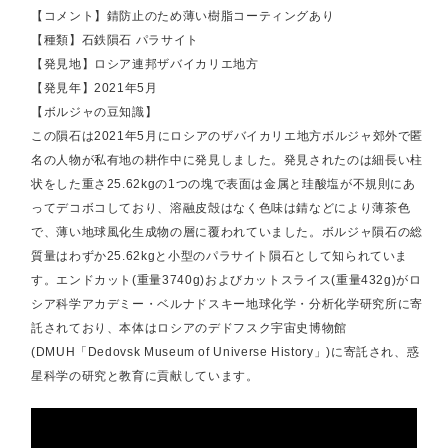
【コメント】錆防止のため薄い樹脂コーティングあり
【種類】石鉄隕石 パラサイト
【発見地】ロシア連邦ザバイカリエ地方
【発見年】2021年5月
【ボルジャの豆知識】
この隕石は2021年5月にロシアのザバイカリエ地方ボルジャ郊外で匿
名の人物が私有地の耕作中に発見しました。発見されたのは細長い柱
状をした重さ25.62kgの1つの塊で表面は金属と珪酸塩が不規則にあ
ってデコボコしており、溶融皮殻はなく色味は錆などにより薄茶色
で、薄い地球風化生成物の層に覆われていました。ボルジャ隕石の総
質量はわずか25.62kgと小型のパラサイト隕石として知られていま
す。エンドカット(重量3740g)およびカットスライス(重量432g)がロ
シア科学アカデミー・ベルナドスキー地球化学・分析化学研究所に寄
託されており、本体はロシアのデドフスク宇宙史博物館
(DMUH「Dedovsk Museum of Universe History」)に寄託され、惑
星科学の研究と教育に貢献しています。