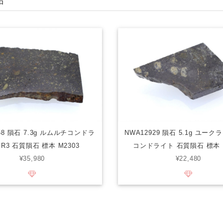
品
58 隕石 7.3g ルムルチコンドラ
NWA12929 隕石 5.1g ユーク
R3 石質隕石 標本 M2303
コンドライト 石質隕石 標本 M
¥35,980
¥22,480