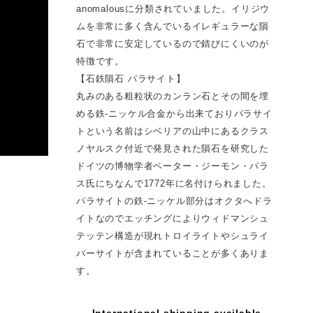
anomalousに分類されていました。イリジウ
ムを非常に多く含んでいるイレギュラーな隕
石で非常に安定しているので錆びにくいのが
特徴です。
【石鉄隕石 パラサイト】
丸みのある粗粒状のカンラン石とその間を埋
める鉄-ニッケル合金から出来ておりパラサイ
トという名前はシベリアの山中にあるクラス
ノヤルスク付近で発見された隕石を研究した
ドイツの博物学者ペーター・ジーモン・パラ
ス氏にちなんで1772年に名付けられました。
パラサイトの鉄-ニッケル部分はオクタへドラ
イトなのでエッチングによりウィドマンシュ
テッテン構造が現れトロイライトやシュライ
バーサイトが含まれていることが多くありま
す。