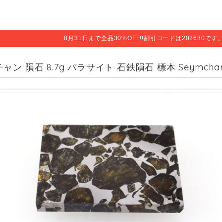
8月31日まで全品30%OFF!!割引コードは202630で
ャン 隕石 8.7g パラサイト 石鉄隕石 標本 Seymchan