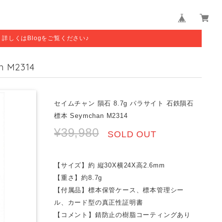
す。詳しくはBlogをご覧ください♪
 M2314
セイムチャン 隕石 8.7g パラサイト 石鉄隕石
標本 Seymchan M2314
¥39,980
SOLD OUT
【サイズ】約 縦30X横24X高2.6mm
【重さ】約8.7g
【付属品】標本保管ケース、標本管理シー
ル、カード型の真正性証明書
【コメント】錆防止の樹脂コーティングあり