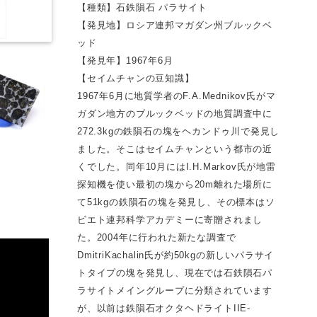
【種類】石鉄隕石 パラサイト
【発見地】ロシア連邦マガダン州ブルックベ
ッド
【発見年】1967年6月
【セイムチャンの豆知識】
1967年6月に地質学者のF.A.Mednikov氏がマ
ガダン地方のブルックベッドの地質調査中に
272.3kgの鉄隕石の塊をヘカンドゥ川で発見し
ました。そこはセイムチャンという都市の近
くでした。同年10月にはI.H.Markov氏が地雷
探知機を使い最初の塊から20m離れた場所に
て51kgの鉄隕石の塊を発見し、その標本はソ
ビエト連邦科学アカデミーに寄贈されまし
た。2004年に行われた新たな調査で
DmitriKachalin氏が約50kgの新しいパラサイ
トタイプの塊を発見し、現在では石鉄隕石パ
ラサイトメイングループに分類されています
が、以前は鉄隕石オクタヘドライトIIE-