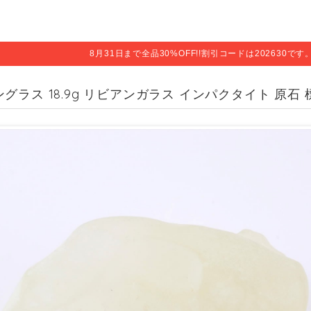
8月31日まで全品30%OFF!!割引コードは202630で
グラス 18.9g リビアンガラス インパクタイト 原石 標本 L