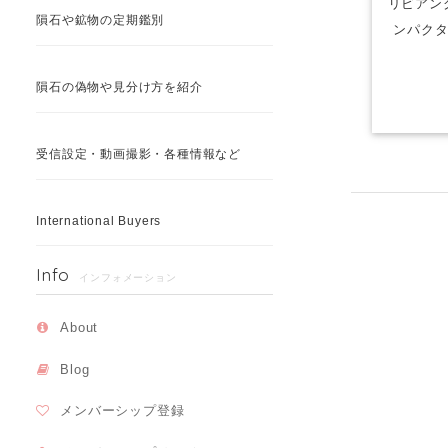
リビアング
隕石や鉱物の定期鑑別
ンパクタイ
隕石の偽物や見分け方を紹介
受信設定・動画撮影・各種情報など
International Buyers
Info
インフォメーション
About
Blog
メンバーシップ登録