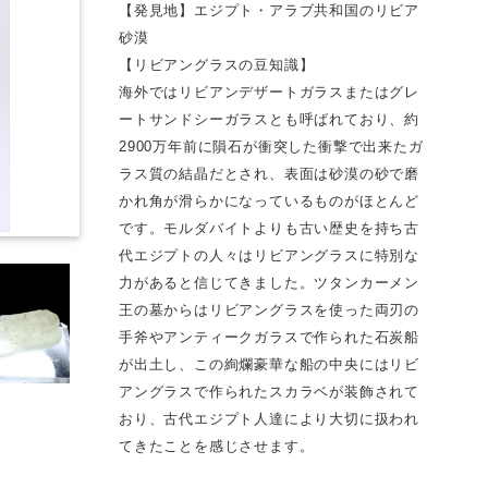
【発見地】エジプト・アラブ共和国のリビア
砂漠
【リビアングラスの豆知識】
海外ではリビアンデザートガラスまたはグレ
ートサンドシーガラスとも呼ばれており、約
2900万年前に隕石が衝突した衝撃で出来たガ
ラス質の結晶だとされ、表面は砂漠の砂で磨
かれ角が滑らかになっているものがほとんど
です。モルダバイトよりも古い歴史を持ち古
代エジプトの人々はリビアングラスに特別な
力があると信じてきました。ツタンカーメン
王の墓からはリビアングラスを使った両刃の
手斧やアンティークガラスで作られた石炭船
が出土し、この絢爛豪華な船の中央にはリビ
アングラスで作られたスカラベが装飾されて
おり、古代エジプト人達により大切に扱われ
てきたことを感じさせます。