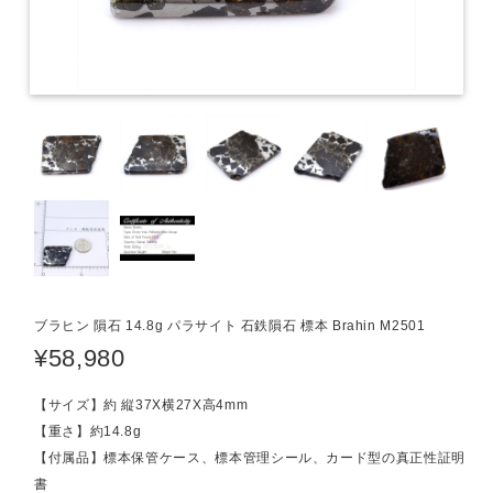
ブラヒン 隕石 14.8g パラサイト 石鉄隕石 標本 Brahin M2501
¥58,980
【サイズ】約 縦37X横27X高4mm
【重さ】約14.8g
【付属品】標本保管ケース、標本管理シール、カード型の真正性証明
書