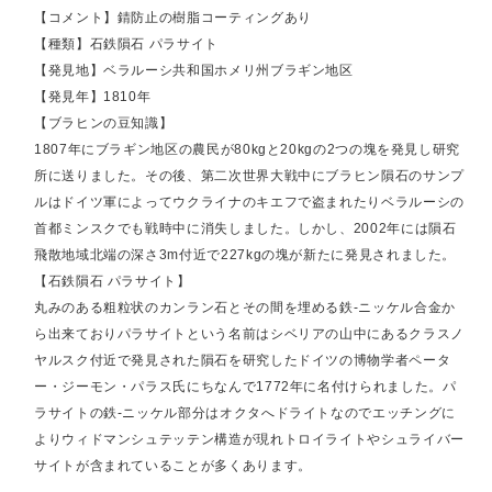
【コメント】錆防止の樹脂コーティングあり
【種類】石鉄隕石 パラサイト
【発見地】ベラルーシ共和国ホメリ州ブラギン地区
【発見年】1810年
【ブラヒンの豆知識】
1807年にブラギン地区の農民が80kgと20kgの2つの塊を発見し研究
所に送りました。その後、第二次世界大戦中にブラヒン隕石のサンプ
ルはドイツ軍によってウクライナのキエフで盗まれたりベラルーシの
首都ミンスクでも戦時中に消失しました。しかし、2002年には隕石
飛散地域北端の深さ3m付近で227kgの塊が新たに発見されました。
【石鉄隕石 パラサイト】
丸みのある粗粒状のカンラン石とその間を埋める鉄-ニッケル合金か
ら出来ておりパラサイトという名前はシベリアの山中にあるクラスノ
ヤルスク付近で発見された隕石を研究したドイツの博物学者ペータ
ー・ジーモン・パラス氏にちなんで1772年に名付けられました。パ
ラサイトの鉄-ニッケル部分はオクタへドライトなのでエッチングに
よりウィドマンシュテッテン構造が現れトロイライトやシュライバー
サイトが含まれていることが多くあります。