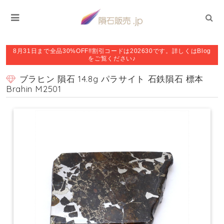
8月31日まで全品30%OFF!!割引コードは202630です。詳しくはBlog
をご覧ください♪
ブラヒン 隕石 14.8g パラサイト 石鉄隕石 標本
Brahin M2501