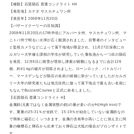
【種類】石質隕石 普通コンドライト H4
【発見地】カナダ サスカチュワン州
【発見年】2008年11月20日
【バザードクーリーの豆知識】
2008年11月20日の17時半頃にアルバータ州、サスカチュワン州、マ
ニトバ州で明るい火球が広く観測されました。目撃者のインタビュー
と監視カメラなどによって落下地域が限定され、11月27日深夜にカ
ルガリー大学修士課程の学生が研究していた養魚池から一つ目の隕石
を発見、12月6日に積雪が増加し捜索が困難になるまでに合計129
個、約41 kgの破片が回収されました。ローンロック、バトルリバ
ー、マースデンなどが隕石の名前の候補に挙がっていましたがカルガ
リー大学の研究者たちは地元住民に倣って落下地点で最も古い名前に
ちなんでBuzzardCouleeと正式に命名しました。
【石質隕石 普通コンドライト H】
金属鉄(元素ではなく金属状態の鉄)の量が多いのがH(High iron)で
す。重量の25-31％が全鉄で、15-19％が結合していない金属鉄なの
で簡単に磁石にくっつきます。金属の含有率が高いことに加え主に同
量の橄欖石と輝石から出来ており輝石は大抵の場合がブロンザイトで
す。