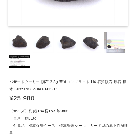
バザードクーリー 隕石 3.3g 普通コンドライト H4 石質隕石 原石 標
本 Buzzard Coulee M2507
¥25,980
【サイズ】約 縦18X横15X高8mm
【重さ】約3.3g
【付属品】標本保管ケース、標本管理シール、カード型の真正性証明
書