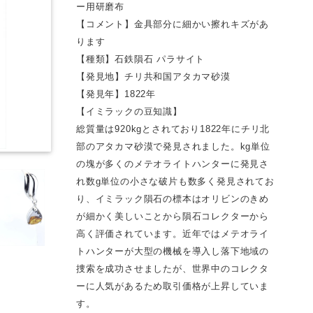
ー用研磨布
【コメント】金具部分に細かい擦れキズがあ
ります
【種類】石鉄隕石 パラサイト
【発見地】チリ共和国アタカマ砂漠
【発見年】1822年
【イミラックの豆知識】
総質量は920kgとされており1822年にチリ北
部のアタカマ砂漠で発見されました。kg単位
の塊が多くのメテオライトハンターに発見さ
れ数g単位の小さな破片も数多く発見されてお
り、イミラック隕石の標本はオリビンのきめ
が細かく美しいことから隕石コレクターから
高く評価されています。近年ではメテオライ
トハンターが大型の機械を導入し落下地域の
捜索を成功させましたが、世界中のコレクタ
ーに人気があるため取引価格が上昇していま
す。