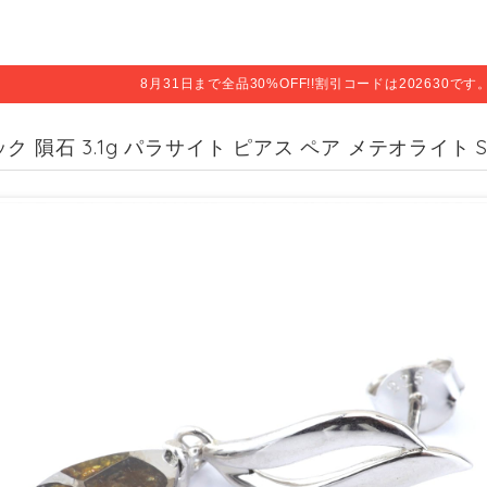
8月31日まで全品30%OFF!!割引コードは202630で
ク 隕石 3.1g パラサイト ピアス ペア メテオライト SV9