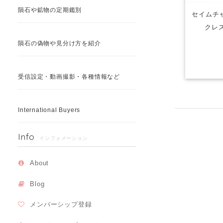
隕石や鉱物の定期鑑別
セイムチャ
クレ
隕石の偽物や見分け方を紹介
受信設定・動画撮影・各種情報など
International Buyers
Info
インフォメーション
About
Blog
メンバーシップ登録