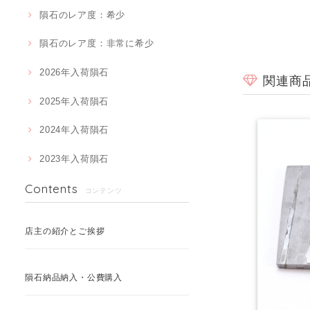
隕石のレア度：希少
隕石のレア度：非常に希少
2026年入荷隕石
関連商
2025年入荷隕石
2024年入荷隕石
2023年入荷隕石
Contents
コンテンツ
店主の紹介とご挨拶
隕石納品納入・公費購入